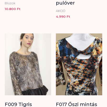
pulóver
Blúzok
10.800
Ft
AKCIÓ
4.990
Ft
F009 Tigris
F017 Őszi mintás