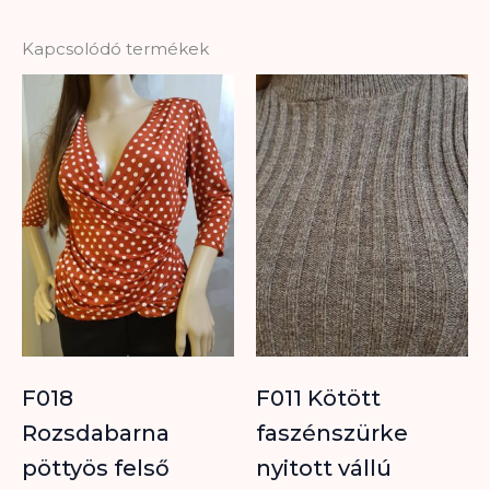
Kapcsolódó termékek
F018
F011 Kötött
Rozsdabarna
faszénszürke
pöttyös felső
nyitott vállú