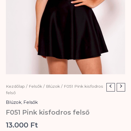
F051
Kezdőlap
/
Felsők
/
Blúzok
/ F051 Pink kisfodros
Pink
felső
kisfodros
Blúzok
,
Felsők
felső
mennyiség
F051 Pink kisfodros felső
13.000
Ft