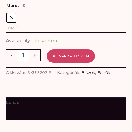
: S
Méret
S
TÖRLÉS
Availability:
1 készleten
-
+
KOSÁRBA TESZEM
Cikkszám:
SKU-3203-S
Kategóriák:
Blúzok
,
Felsők
Leírás
További információk