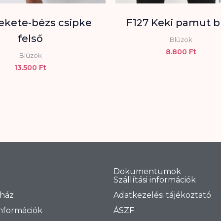
Fekete-bézs csipke
F127 Keki pamut b
felső
Blúzok
8.800
Ft
Blúzok
13.500
Ft
Dokumentumok
Szállítási információk
ház
Adatkezelési tájékoztató
információk
ÁSZF