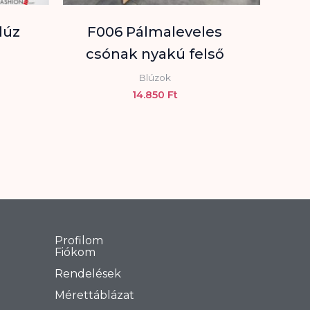
lúz
F006 Pálmaleveles
csónak nyakú felső
Blúzok
14.850
Ft
Profilom
Fiókom
Rendelések
Mérettáblázat