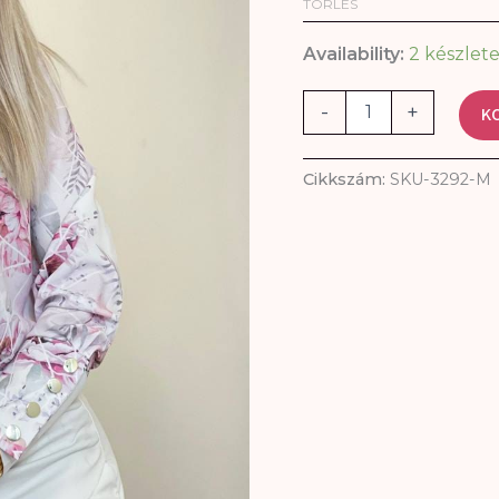
TÖRLÉS
Availability:
2 készlet
-
+
K
Cikkszám:
SKU-3292-M