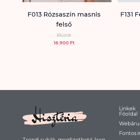
F013 Rózsaszín masnis
F131 
felső
Blúzok
16.900
Ft
Linkek
Főoldal
Webáru
Fontos 
Trendi ruhák, megfizethető áron