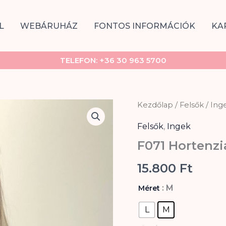
L
WEBÁRUHÁZ
FONTOS INFORMÁCIÓK
KA
TELEFON:
+36 30 963 5700
F071
Kezdőlap
/
Felsők
/
Ing
Hortenzia
ing
Felsők
,
Ingek
mennyiség
F071 Hortenzi
15.800
Ft
: M
Méret
L
M