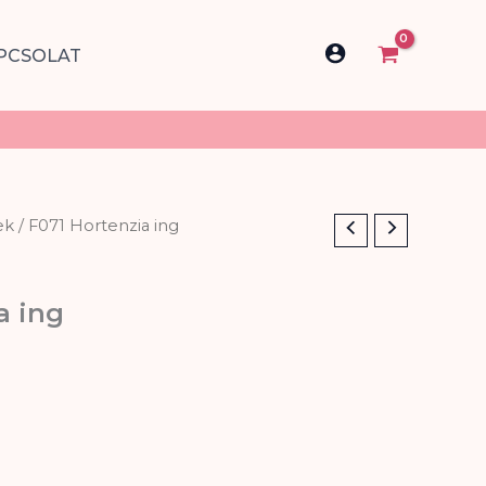
PCSOLAT
ek
/ F071 Hortenzia ing
a ing