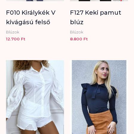
F010 Királykék V
F127 Keki pamut
kivágású felső
blúz
Blúzok
Blúzok
12.700
Ft
8.800
Ft