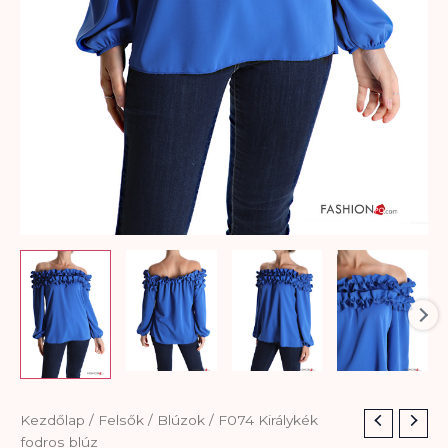
F074
Kezdőlap
/
Felsők
/
Blúzok
/ F074 Királykék
Királykék
fodros blúz