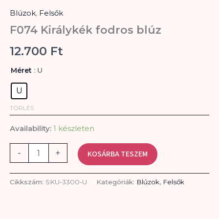
fodros
Blúzok
,
Felsők
blúz
mennyiség
F074 Királykék fodros blúz
12.700
Ft
: U
Méret
U
TÖRLÉS
Availability:
1 készleten
-
+
KOSÁRBA TESZEM
Cikkszám:
SKU-3300-U
Kategóriák:
Blúzok
,
Felsők