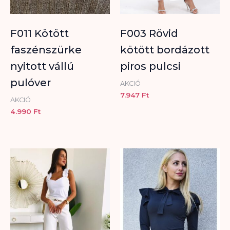
F011 Kötött
F003 Rövid
faszénszürke
kötött bordázott
nyitott vállú
piros pulcsi
pulóver
AKCIÓ
7.947
Ft
AKCIÓ
4.990
Ft