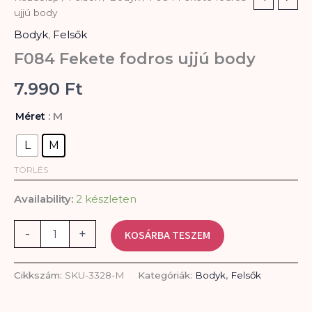
Fekete
ujjú body
fodros
Bodyk
,
Felsők
ujjú
body
F084 Fekete fodros ujjú body
mennyiség
7.990
Ft
: M
Méret
L
M
TÖRLÉS
Availability:
2 készleten
-
+
KOSÁRBA TESZEM
Cikkszám:
SKU-3328-M
Kategóriák:
Bodyk
,
Felsők