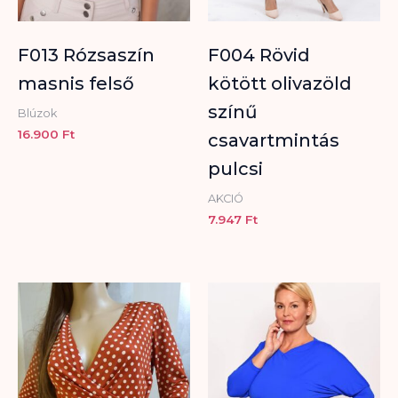
F013 Rózsaszín
F004 Rövid
masnis felső
kötött olivazöld
színű
Blúzok
16.900
Ft
csavartmintás
pulcsi
AKCIÓ
7.947
Ft