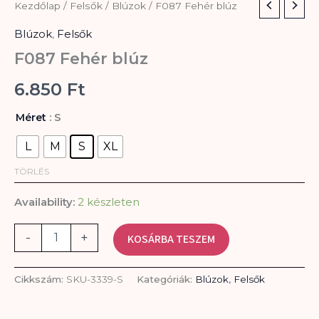
F087
Kezdőlap
/
Felsők
/
Blúzok
/ F087 Fehér blúz
Fehér
blúz
Blúzok
,
Felsők
mennyiség
F087 Fehér blúz
6.850
Ft
: S
Méret
L
M
S
XL
TÖRLÉS
Availability:
2 készleten
-
+
KOSÁRBA TESZEM
Cikkszám:
SKU-3339-S
Kategóriák:
Blúzok
,
Felsők