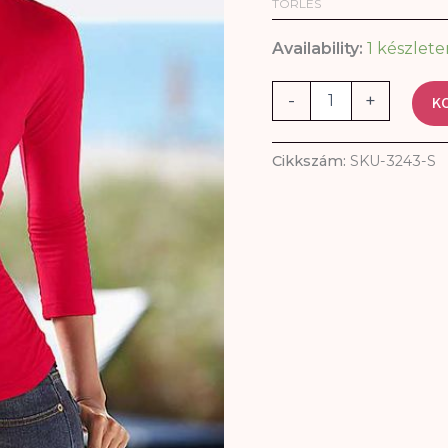
TÖRLÉS
Availability:
1 készlete
-
+
K
Cikkszám:
SKU-3243-S