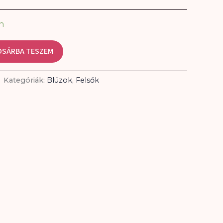
n
OSÁRBA TESZEM
Kategóriák:
Blúzok
,
Felsők