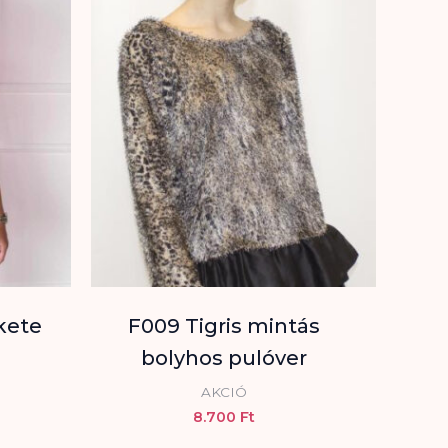
kete
F009 Tigris mintás
bolyhos pulóver
AKCIÓ
8.700
Ft