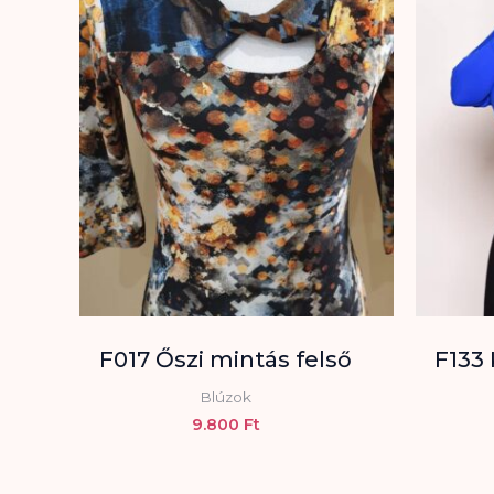
F017 Őszi mintás felső
F133 
Blúzok
9.800
Ft