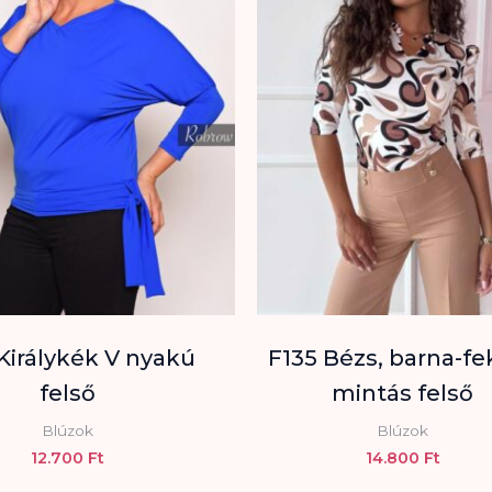
Királykék V nyakú
F135 Bézs, barna-fe
felső
mintás felső
Blúzok
Blúzok
12.700
Ft
14.800
Ft