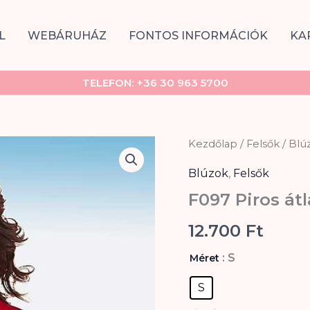
L
WEBÁRUHÁZ
FONTOS INFORMÁCIÓK
KA
TELEFON:
+36 30 963 5700
F097
Kezdőlap
/
Felsők
/
Blú
Piros
átlapolt
Blúzok
,
Felsők
felső
F097 Piros átl
mennyiség
12.700
Ft
: S
Méret
S