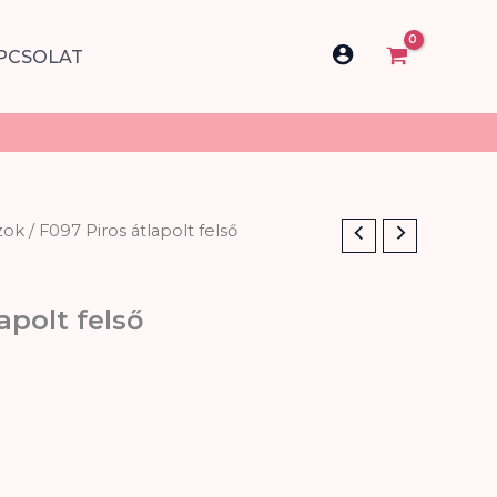
PCSOLAT
zok
/ F097 Piros átlapolt felső
apolt felső