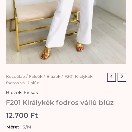
F201
Kezdőlap
/
Felsők
/
Blúzok
/ F201 Királykék
Királykék
fodros vállú blúz
fodros
Blúzok
,
Felsők
vállú
blúz
F201 Királykék fodros vállú blúz
mennyiség
12.700
Ft
: S/M
Méret