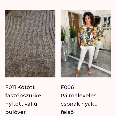
F011 Kötött
F006
faszénszürke
Pálmaleveles
nyitott vállú
csónak nyakú
pulóver
felső