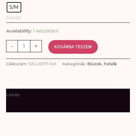
S/M
TÖRLÉS
Availability:
1 készleten
-
+
KOSÁRBA TESZEM
Cikkszám:
SKU-3577-SM
Kategóriák:
Blúzok
,
Felsők
Leírás
További információk