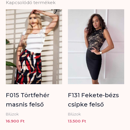
Kapcsolódó termékek
F015 Törtfehér
F131 Fekete-bézs
masnis felső
csipke felső
Blúzok
Blúzok
16.900
Ft
13.500
Ft