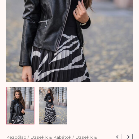
Kezdőlap
/
Dzsekik & Kabátok
/
Dzsekik &