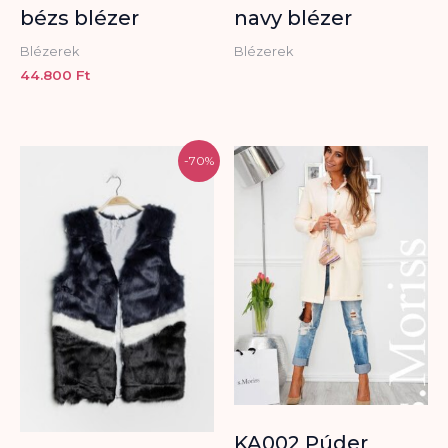
bézs blézer
navy blézer
Blézerek
Blézerek
44.800
Ft
Original
Current
-70%
price
price
was:
is:
14.990 Ft.
4.500 Ft.
KA002 Púder