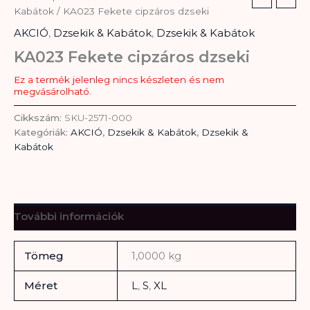
Kabátok
/ KA023 Fekete cipzáros dzseki
AKCIÓ
,
Dzsekik & Kabátok
,
Dzsekik & Kabátok
KA023 Fekete cipzáros dzseki
Ez a termék jelenleg nincs készleten és nem
megvásárolható.
Cikkszám:
SKU-2571-000
Kategóriák:
AKCIÓ
,
Dzsekik & Kabátok
,
Dzsekik &
Kabátok
További információk
Tömeg
1,0000 kg
Méret
L
,
S
,
XL