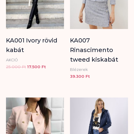
KA001 Ivory rövid
KA007
kabát
Rinascimento
tweed kiskabát
AKCIÓ
25.000
Ft
17.500
Ft
Blézerek
39.300
Ft