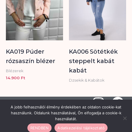
KA019 Púder
KA006 Sötétkék
rózsaszín blézer
steppelt kabát
kabát
Blézerek
14.900
Ft
Dzsekik & Kabátok
I
F
A jobb felhasználói élmény érdekében az oldalon cookie-kat
n
a
Copyright © 2026 Hisztéria Női
használunk. Oldalunk használatával, Ön elfogadja a cookie-k
Divatüzlet | Minden jog fenntartva |
Adatkezelési tájékoztató
-
használatát.
Készítette a
CsabaInformatika.NET
s
c
ÁSZF
-
Elállási minta
-
RENDBEN
Adatkezelési tájékoztató