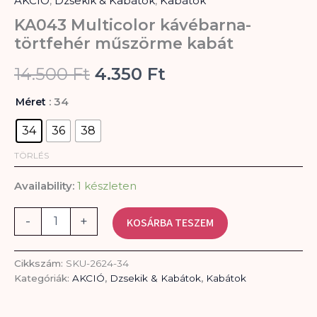
AKCIÓ
,
Dzsekik & Kabátok
,
Kabátok
was:
is:
műszörme
kabát
KA043 Multicolor kávébarna-
14.500 Ft.
4.350 Ft.
mennyiség
törtfehér műszörme kabát
14.500
Ft
4.350
Ft
: 34
Méret
34
36
38
TÖRLÉS
Availability:
1 készleten
-
+
KOSÁRBA TESZEM
Cikkszám:
SKU-2624-34
Kategóriák:
AKCIÓ
,
Dzsekik & Kabátok
,
Kabátok