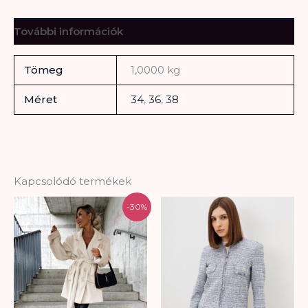
További információk
Tömeg
1,0000 kg
Méret
34
,
36
,
38
Kapcsolódó termékek
Original
Current
-30%
price
price
was:
is:
25.000 Ft.
17.500 Ft.