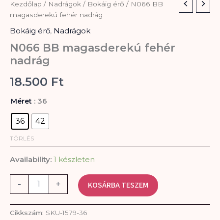
N066
Kezdőlap
/
Nadrágok
/
Bokáig érő
/ N066 BB
BB
magasderekú fehér nadrág
magasderekú
Bokáig érő
,
Nadrágok
fehér
nadrág
N066 BB magasderekú fehér
mennyiség
nadrág
18.500
Ft
: 36
Méret
36
42
TÖRLÉS
Availability:
1 készleten
-
+
KOSÁRBA TESZEM
Cikkszám:
SKU-1579-36