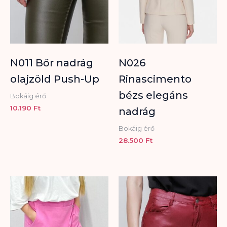
N011 Bőr nadrág
N026
olajzöld Push-Up
Rinascimento
bézs elegáns
Bokáig érő
10.190
Ft
nadrág
Bokáig érő
28.500
Ft