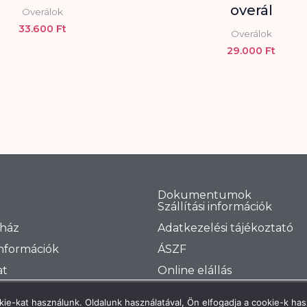
overál
Overálok
33.600
Ft
Overálok
29.000
Ft
Dokumentumok
Szállítási információk
ház
Adatkezelési tájékoztató
információk
ÁSZF
at
Online elállás
sztéria Női Divatüzlet | Minden jog fenntartva | Készítette a
Cs
ie-kat használunk. Oldalunk használatával, Ön elfogadja a cookie-k has