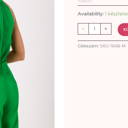
TÖRLÉS
Availability:
1 készlete
-
+
K
Cikkszám:
SKU-1648-M