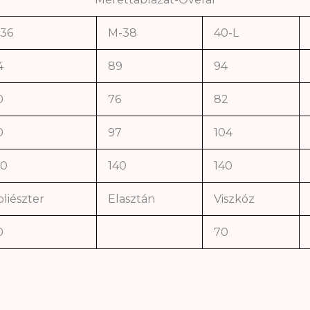
-36
M-38
40-L
4
89
94
0
76
82
0
97
104
40
140
140
liészter
Elasztán
Viszkóz
0
70