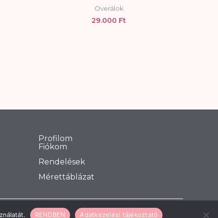
Overálok
29.000
Ft
Profilom
Fiókom
Rendelések
Mérettáblázat
abaInformatika.NET
ználatát.
RENDBEN
Adatkezelési tájékoztató