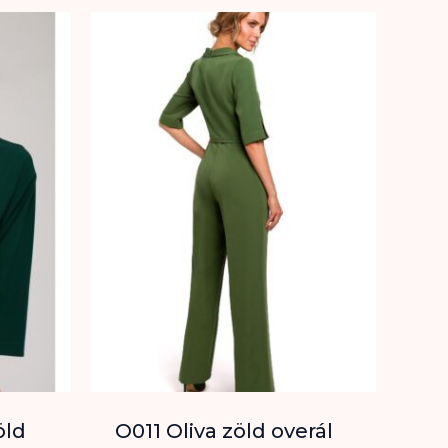
öld
O011 Oliva zöld overál