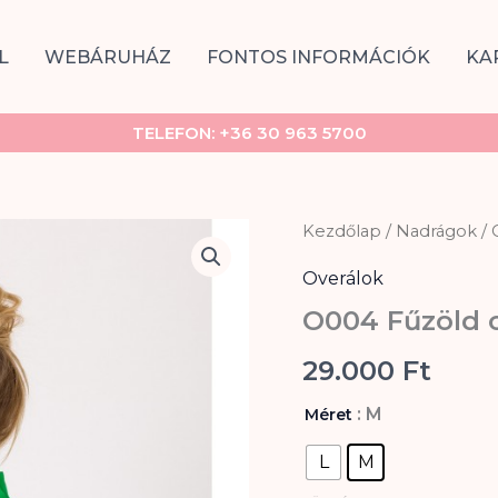
L
WEBÁRUHÁZ
FONTOS INFORMÁCIÓK
KA
TELEFON:
+36 30 963 5700
O004
Kezdőlap
/
Nadrágok
/
Fűzöld
overál
Overálok
mennyiség
O004 Fűzöld o
29.000
Ft
: M
Méret
L
M