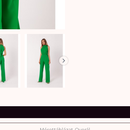
Mérettáblázat-Overál