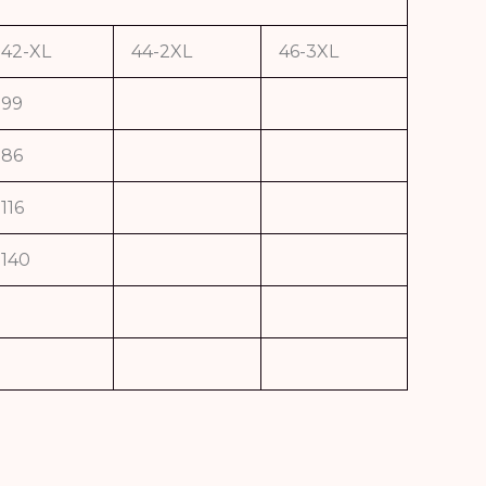
42-XL
44-2XL
46-3XL
99
86
116
140