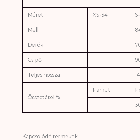
Méret
XS-34
S
Mell
8
Derék
7
Csípő
9
Teljes hossza
1
Pamut
Po
Összetétel %
3
Kapcsolódó termékek