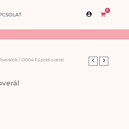
PCSOLAT
Overálok
/ O004 Fűzöld overál
verál