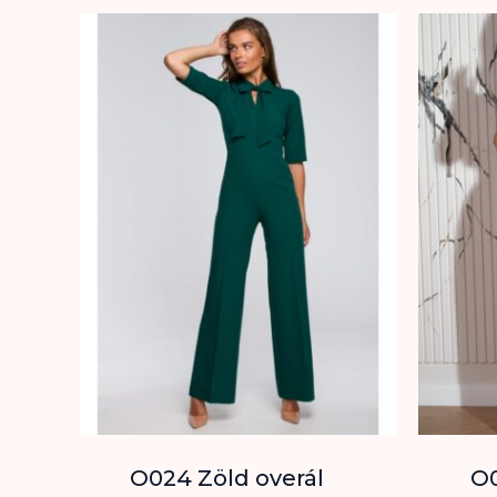
O024 Zöld overál
O0