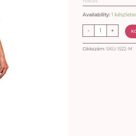
TÖRLÉS
Availability:
1 készlete
-
+
K
Cikkszám:
SKU-1522-M