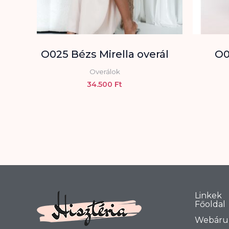
O025 Bézs Mirella overál
O0
Overálok
34.500
Ft
Linkek
Főoldal
Webáru