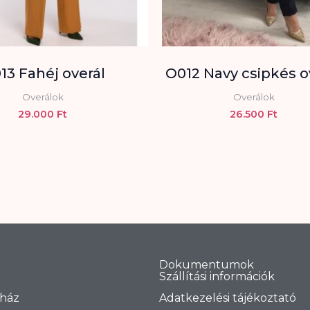
13 Fahéj overál
O012 Navy csipkés o
Overálok
Overálok
29.000
Ft
26.500
Ft
Dokumentumok
Szállítási információk
ház
Adatkezelési tájékoztató