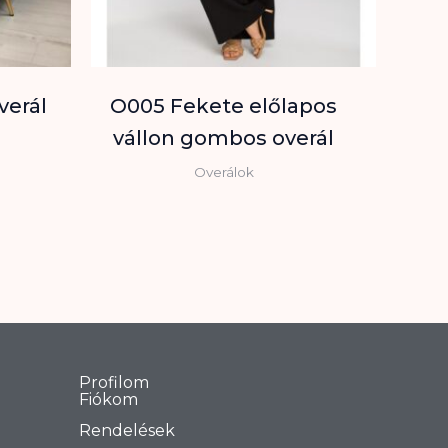
verál
O005 Fekete előlapos
vállon gombos overál
Overálok
Profilom
Fiókom
Rendelések