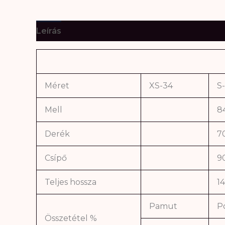
Leírás
További információk
Méret
XS-34
S
Mell
8
Derék
7
Csípő
9
Teljes hossza
1
Pamut
Po
Összetétel %