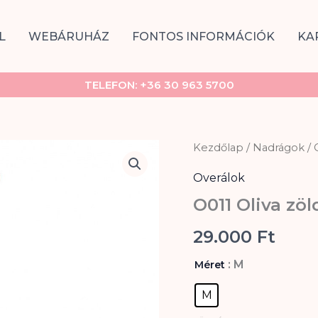
L
WEBÁRUHÁZ
FONTOS INFORMÁCIÓK
KA
TELEFON:
+36 30 963 5700
O011
Kezdőlap
/
Nadrágok
/
Oliva
zöld
Overálok
overál
O011 Oliva zöl
mennyiség
29.000
Ft
: M
Méret
M