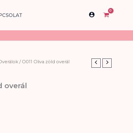
PCSOLAT
Overálok
/ O011 Oliva zöld overál
d overál