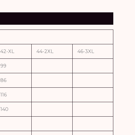
42-XL
44-2XL
46-3XL
99
86
116
140