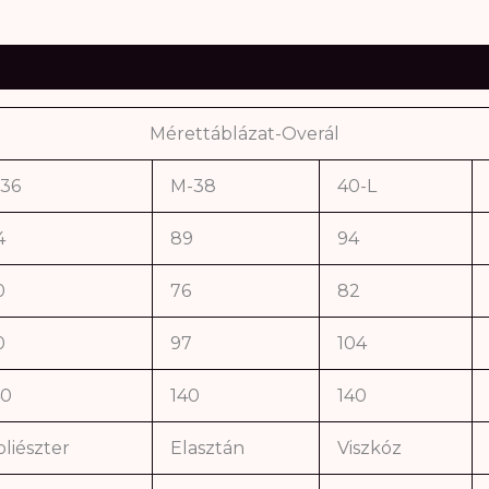
Mérettáblázat-Overál
-36
M-38
40-L
4
89
94
0
76
82
0
97
104
40
140
140
liészter
Elasztán
Viszkóz