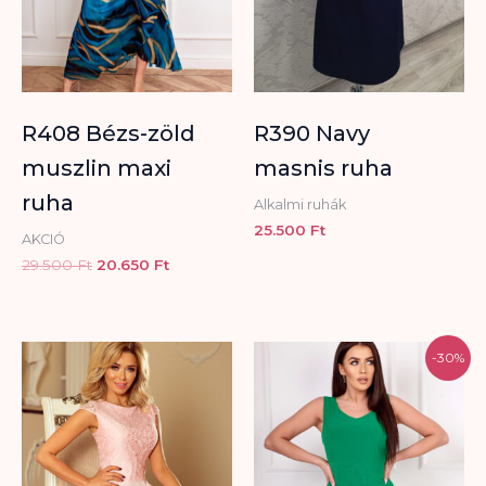
R408 Bézs-zöld
R390 Navy
muszlin maxi
masnis ruha
ruha
Alkalmi ruhák
25.500
Ft
AKCIÓ
29.500
Ft
20.650
Ft
Original
Current
-30%
price
price
was:
is:
25.000 Ft.
17.500 Ft.