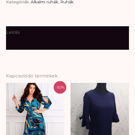
Kategóriák:
Alkalmi ruhák
,
Ruhák
Leírás
További információk
Kapcsolódó termékek
Original
Current
-30%
price
price
was:
is:
29.500 Ft.
20.650 Ft.