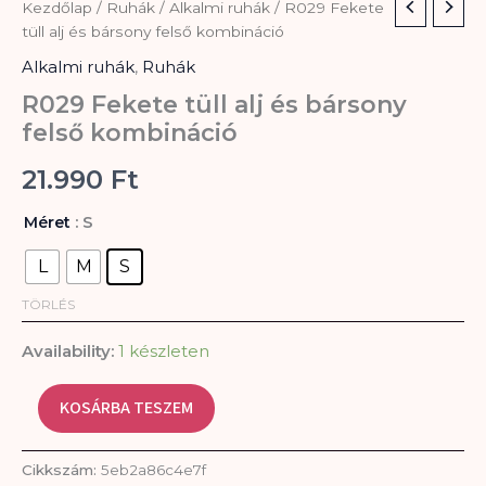
R029
Kezdőlap
/
Ruhák
/
Alkalmi ruhák
/ R029 Fekete
Fekete
tüll alj és bársony felső kombináció
tüll
Alkalmi ruhák
,
Ruhák
alj
és
R029 Fekete tüll alj és bársony
bársony
felső kombináció
felső
kombináció
21.990
Ft
mennyiség
: S
Méret
L
M
S
TÖRLÉS
Availability:
1 készleten
KOSÁRBA TESZEM
Cikkszám:
5eb2a86c4e7f