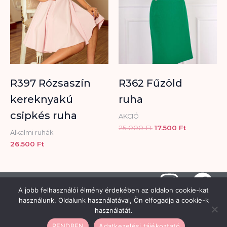
R397 Rózsaszín
R362 Fűzöld
kereknyakú
ruha
csipkés ruha
AKCIÓ
25.000
Ft
17.500
Ft
Alkalmi ruhák
26.500
Ft
I
F
A jobb felhasználói élmény érdekében az oldalon cookie-kat
n
a
Copyright © 2026 Hisztéria Női
használunk. Oldalunk használatával, Ön elfogadja a cookie-k
Divatüzlet | Minden jog fenntartva |
Adatkezelési tájékoztató
-
használatát.
Készítette a
CsabaInformatika.NET
s
c
ÁSZF
-
Elállási minta
-
RENDBEN
Adatkezelési tájékoztató