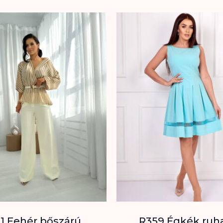
1 Fehér bőszárú
R359 Égkék ruh