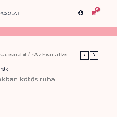
PCSOLAT
köznapi ruhák
/ R085 Maxi nyakban
hák
akban kötős ruha