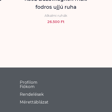
fodros ujjú ruha
Alkalmi ruhák
26.500
Ft
Profilom
Fiókom
Rendelések
Mérettáblázat