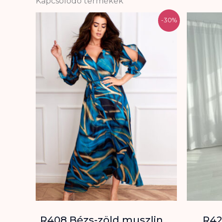
Kapcsolódó termékek
Original
Current
-30%
price
price
was:
is:
29.500 Ft.
20.650 Ft.
R408 Bézs-zöld muszlin
R42