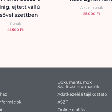
rág, ejtett vállú
Alkalmi ruhák
25.000
Ft
lsővel szettben
Ruhák
41.500
Ft
Dokumentumok
Szállítási információk
ház
Adatkezelési tájékoztató
információk
ÁSZF
at
Online elállás