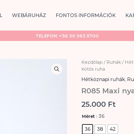
L
WEBÁRUHÁZ
FONTOS INFORMÁCIÓK
KA
TELEFON:
+36 30 963 5700
R085
Kezdőlap
/
Ruhák
/
Hét
Maxi
kötős ruha
nyakban
Hétköznapi ruhák
,
Ru
kötős
ruha
R085 Maxi ny
mennyiség
25.000
Ft
: 36
Méret
36
38
42