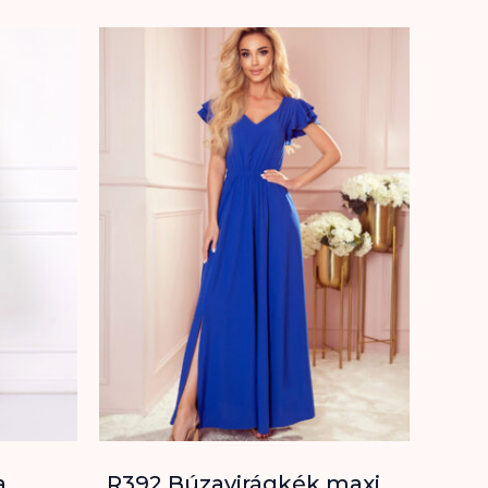
a
R392 Búzavirágkék maxi