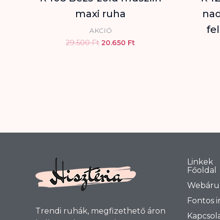
maxi ruha
nad
fe
AKCIÓ
29.500
Ft
20.650
Ft
Linkek
Főoldal
Webáru
Fontos 
Trendi ruhák, megfizethető áron
Kapcsol