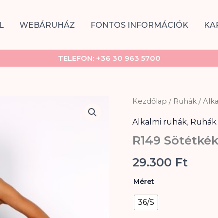
L
WEBÁRUHÁZ
FONTOS INFORMÁCIÓK
KA
TELEFON:
+36 30 963 5700
R149
Kezdőlap
/
Ruhák
/
Alk
Sötétkék
maxi
Alkalmi ruhák
,
Ruhák
ruha
R149 Sötétké
mennyiség
29.300
Ft
Méret
36/S