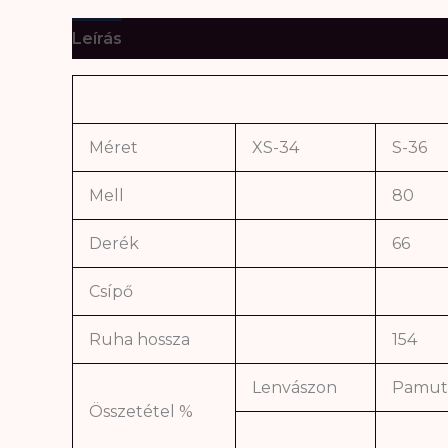
Leírás
További információk
Méret
XS-34
S-36
Mell
80
Derék
66
Csípő
Ruha hossza
154
Lenvászon
Pamut
Összetétel %