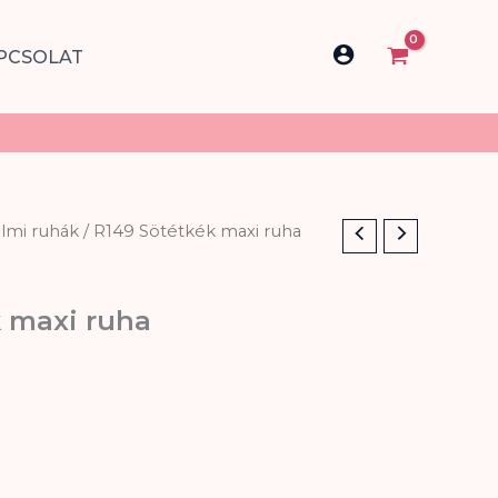
PCSOLAT
almi ruhák
/ R149 Sötétkék maxi ruha
k maxi ruha