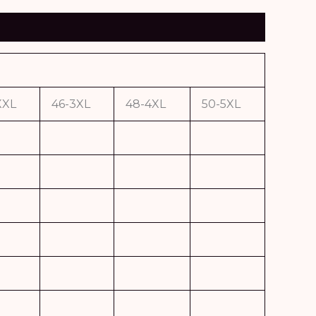
XXL
46-3XL
48-4XL
50-5XL