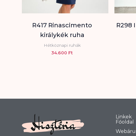
R417 Rinascimento
R298 
királykék ruha
Hétköznapi ruhák
34.600
Ft
Linkek
Főoldal
Webáru