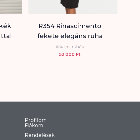
tkék
R354 Rinascimento
ttal
fekete elegáns ruha
Alkalmi ruhák
52.000
Ft
Profilom
Fiókom
Rendelések