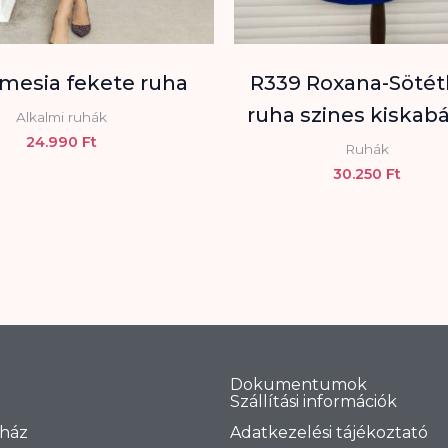
Imesia fekete ruha
R339 Roxana-Söté
ruha szines kiskabá
Alkalmi ruhák
24.990
Ft
Ruhák
30.250
Ft
Dokumentumok
Szállítási információk
ház
Adatkezelési tájékoztató