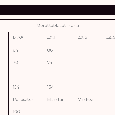
Mérettáblázat-Ruha
M-38
40-L
42-XL
44-
84
88
70
74
154
154
Poliészter
Elasztán
Viszkóz
100