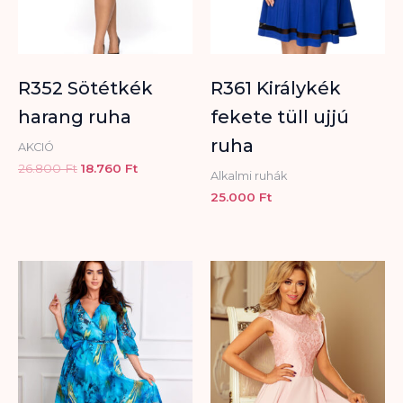
R352 Sötétkék
R361 Királykék
harang ruha
fekete tüll ujjú
ruha
AKCIÓ
26.800
Ft
18.760
Ft
Alkalmi ruhák
25.000
Ft