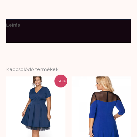
Leírás
További információk
Kapcsolódó termékek
Original
Current
-30%
price
price
was:
is:
26.800 Ft.
18.760 Ft.