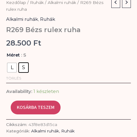
R269
Kezdőlap
/
Ruhák
/
Alkalmi ruhák
/ R269 Bézs
Bézs
rulex ruha
rulex
Alkalmi ruhák
,
Ruhák
ruha
mennyiség
R269 Bézs rulex ruha
28.500
Ft
: S
Méret
L
S
TÖRLÉS
Availability:
1 készleten
KOSÁRBA TESZEM
Cikkszám:
43f8e83d15ca
Kategóriák:
Alkalmi ruhák
,
Ruhák