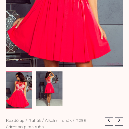
R299
Kezdőlap
/
Ruhák
/
Alkalmi ruhák
/ R299
Crimson
Crimson piros ruha