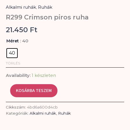
piros
Alkalmi ruhák
,
Ruhák
ruha
mennyiség
R299 Crimson piros ruha
21.450
Ft
: 40
Méret
40
TÖRLÉS
Availability:
1 készleten
KOSÁRBA TESZEM
Cikkszám:
4bd6a600d4cb
Kategóriák:
Alkalmi ruhák
,
Ruhák