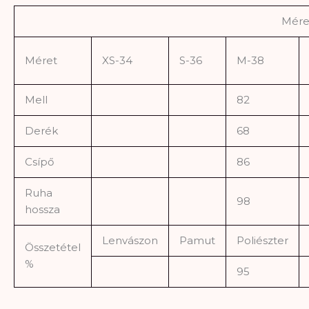
Mére
Méret
XS-34
S-36
M-38
Mell
82
Derék
68
Csípő
86
Ruha
98
hossza
Lenvászon
Pamut
Poliészter
Összetétel
%
95