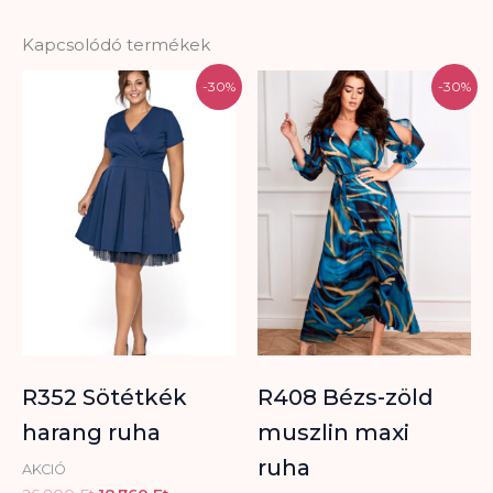
Kapcsolódó termékek
Original
Current
Original
Current
-30%
-30%
price
price
price
price
was:
is:
was:
is:
26.800 Ft.
18.760 Ft.
29.500 Ft.
20.650 Ft.
R352 Sötétkék
R408 Bézs-zöld
harang ruha
muszlin maxi
ruha
AKCIÓ