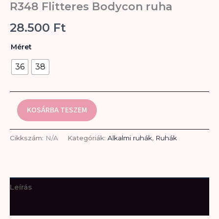
mennyiség
R348 Flitteres Bodycon ruha
28.500
Ft
Méret
36
38
KOSÁRBA TESZEM
Cikkszám:
N/A
Kategóriák:
Alkalmi ruhák
,
Ruhák
Leírás
További információk