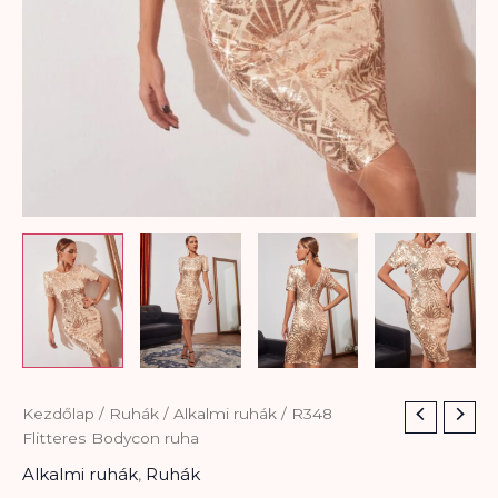
R348
Kezdőlap
/
Ruhák
/
Alkalmi ruhák
/ R348
Flitteres
Flitteres Bodycon ruha
Bodycon
Alkalmi ruhák
,
Ruhák
ruha