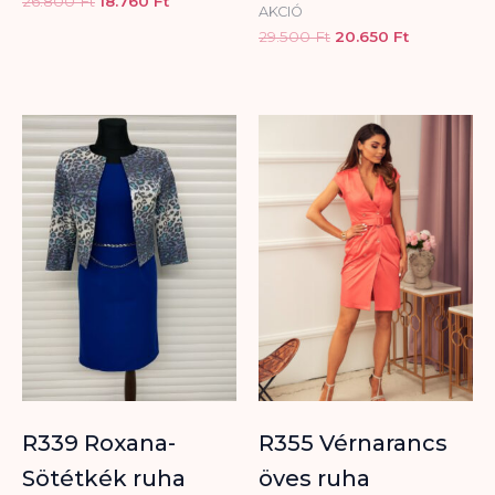
26.800
Ft
18.760
Ft
AKCIÓ
29.500
Ft
20.650
Ft
R339 Roxana-
R355 Vérnarancs
Sötétkék ruha
öves ruha