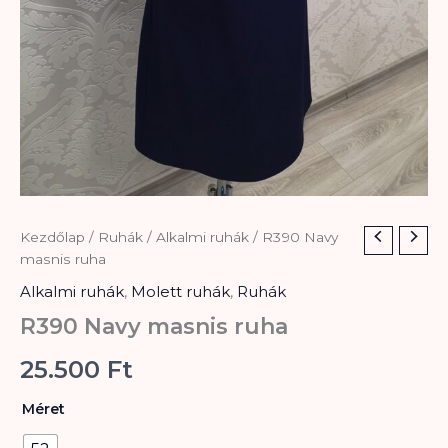
R390
Kezdőlap
/
Ruhák
/
Alkalmi ruhák
/ R390 Navy
Navy
masnis ruha
masnis
Alkalmi ruhák
,
Molett ruhák
,
Ruhák
ruha
mennyiség
R390 Navy masnis ruha
25.500
Ft
Méret