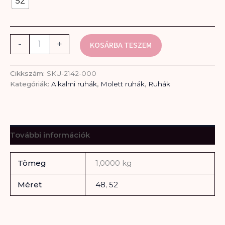
52
-
+
KOSÁRBA TESZEM
Cikkszám:
SKU-2142-000
Kategóriák:
Alkalmi ruhák
,
Molett ruhák
,
Ruhák
További információk
Tömeg
1,0000 kg
Méret
48
,
52