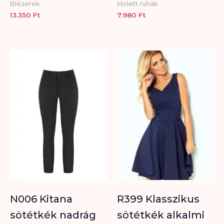
Blézerek
Molett ruhák
13.350
Ft
7.980
Ft
N006 Kitana
R399 Klasszikus
sötétkék nadrág
sötétkék alkalmi