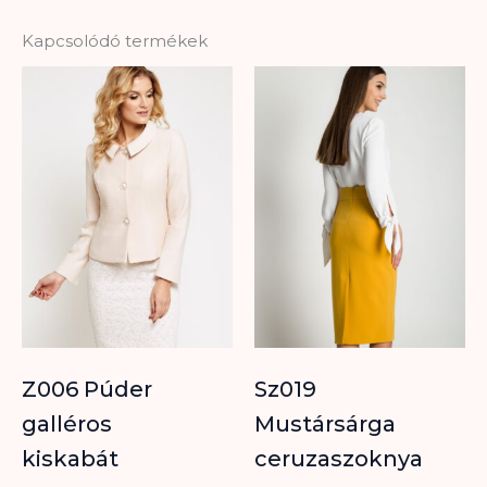
Kapcsolódó termékek
Z006 Púder
Sz019
galléros
Mustársárga
kiskabát
ceruzaszoknya