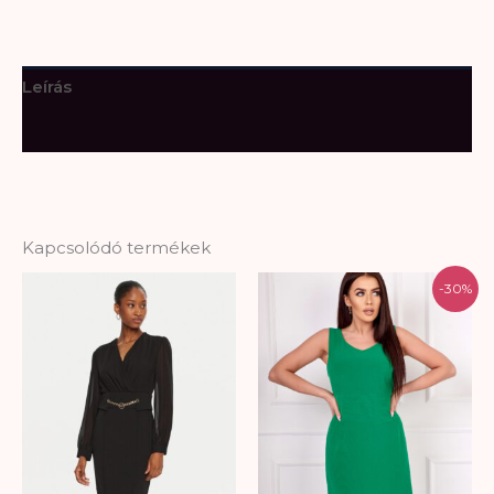
Leírás
További információk
Kapcsolódó termékek
Original
Current
-30%
price
price
was:
is:
25.000 Ft.
17.500 Ft.