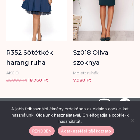
R352 Sötétkék
Sz018 Oliva
harang ruha
szoknya
AKCIÓ
Molett ruhák
26.800
Ft
18.760
Ft
7.980
Ft
I
F
A jobb felhasználói élmény érdekében az oldalon cookie-kat
n
a
Copyright © 2026 Hisztéria Női
használunk. Oldalunk használatával, Ön elfogadja a cookie-k
Divatüzlet | Minden jog fenntartva |
Adatkezelési tájékoztató
-
használatát.
Készítette a
CsabaInformatika.NET
s
c
ÁSZF
-
Elállási minta
-
RENDBEN
Adatkezelési tájékoztató
Szállítási információk