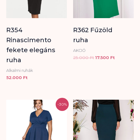
R354
R362 Fűzöld
Rinascimento
ruha
fekete elegáns
AKCIÓ
25.000
Ft
17.500
Ft
ruha
Alkalmi ruhák
52.000
Ft
Original
Current
-30%
price
price
was:
is:
26.800 Ft.
18.760 Ft.