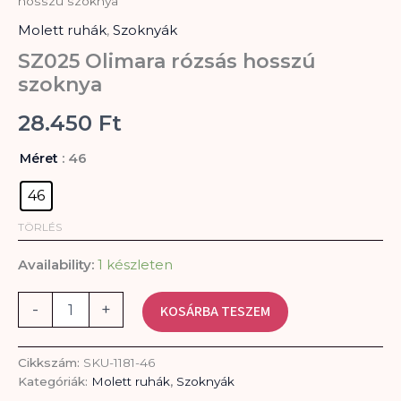
hosszú szoknya
rózsás
Molett ruhák
,
Szoknyák
hosszú
szoknya
SZ025 Olimara rózsás hosszú
mennyiség
szoknya
28.450
Ft
: 46
Méret
46
TÖRLÉS
Availability:
1 készleten
-
+
KOSÁRBA TESZEM
Cikkszám:
SKU-1181-46
Kategóriák:
Molett ruhák
,
Szoknyák