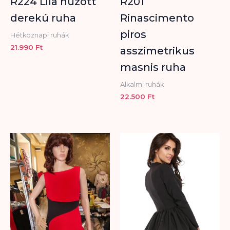
R224 Lila húzott
R201
derekú ruha
Rinascimento
piros
Hétköznapi ruhák
21.990
Ft
asszimetrikus
masnis ruha
Alkalmi ruhák
22.500
Ft