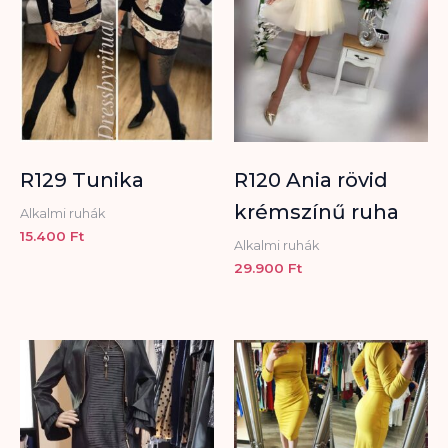
R129 Tunika
R120 Ania rövid
krémszínű ruha
Alkalmi ruhák
15.400
Ft
Alkalmi ruhák
29.900
Ft