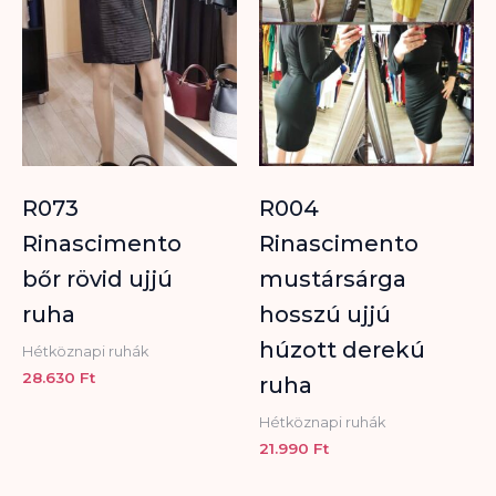
R073
R004
Rinascimento
Rinascimento
bőr rövid ujjú
mustársárga
ruha
hosszú ujjú
húzott derekú
Hétköznapi ruhák
28.630
Ft
ruha
Hétköznapi ruhák
21.990
Ft