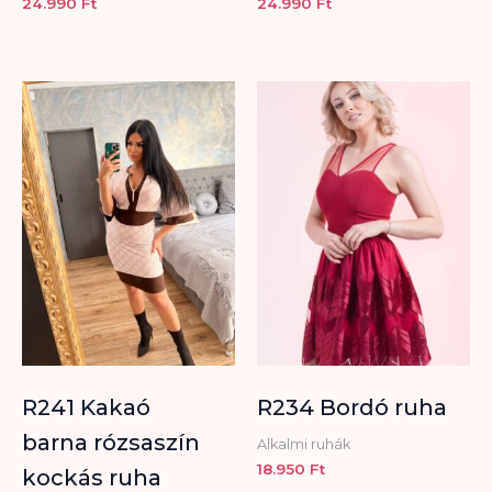
24.990
Ft
24.990
Ft
R241 Kakaó
R234 Bordó ruha
barna rózsaszín
Alkalmi ruhák
18.950
Ft
kockás ruha