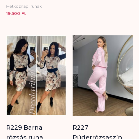
Hétköznapi ruhák
19.500
Ft
R229 Barna
R227
rózsás ruha
Púderrózsaszín