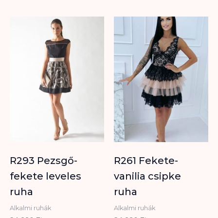
R293 Pezsgő-
R261 Fekete-
fekete leveles
vanilia csipke
ruha
ruha
Alkalmi ruhák
Alkalmi ruhák