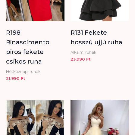
R198
R131 Fekete
Rinascimento
hosszú ujjú ruha
piros fekete
Alkalmi ruhák
23.990
Ft
csíkos ruha
Hétköznapi ruhák
21.990
Ft