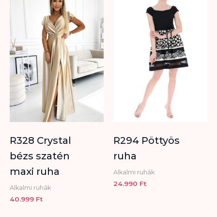
R328 Crystal
R294 Pöttyös
bézs szatén
ruha
maxi ruha
Alkalmi ruhák
24.990
Ft
Alkalmi ruhák
40.999
Ft