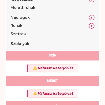
h
Molett ruhák
Nadrágok
▼
Ruhák
▼
Szettek
Szoknyák
SZÍN
Válassz kategóriát
MÉRET
Válassz kategóriát