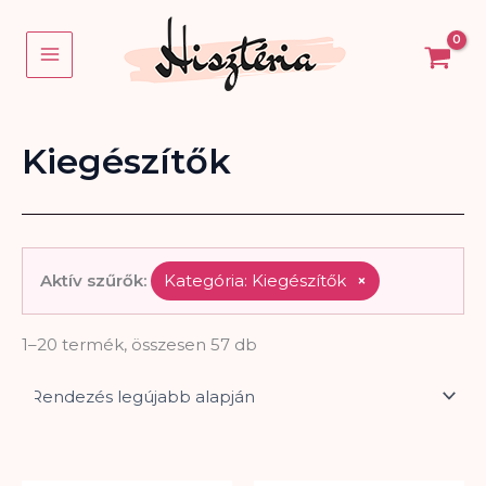
Sorted
Skip
by
to
latest
content
Kiegészítők
Aktív szűrők:
Kategória: Kiegészítők
×
1–20 termék, összesen 57 db