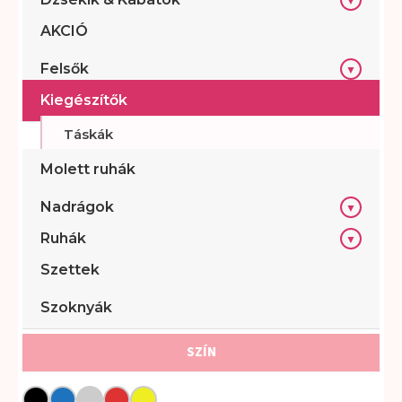
▼
s
s
AKCIÓ
e
a
Felsők
▼
r
Kiegészítők
c
▼
h
Táskák
Molett ruhák
Nadrágok
▼
Ruhák
▼
Szettek
Szoknyák
SZÍN