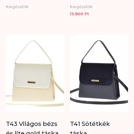
Kiegészítők
Kiegészítők
13.900
Ft
T43 Világos bézs
T41 Sötétkék
és lite gold táska
táska