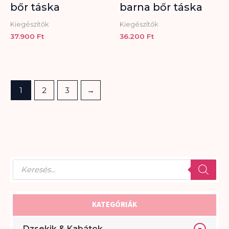
bőr táska
barna bőr táska
Kiegészítők
Kiegészítők
37.900
Ft
36.200
Ft
1
2
3
→
P
r
o
d
KATEGÓRIÁK
u
c
t
Dzsekik & Kabátok