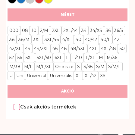
MÉRET
000
08
10
2/M
2XL
2XL/44
34
34/XS
36
36/S
38
38/M
3XL
3XL/46
4/XL
40
40/42
40/L
42
42/XL
44
44/2XL
46
48
48/4XL
4XL
4XL/48
50
52
56
5XL
5XL/50
6XL
L
L/40
L/XL
M
M/36
M/38
M/L
M/L/XL
One size
S
S/36
S/M
S/M/L
U
Uni
Univerzál
Univerzális
XL
XL/42
XS
AKCIÓ
Csak akciós termékek