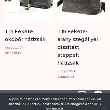
T15 Fekete
T18 Fekete-
ökobőr hátizsák
arany szegéllyel
díszített
Kiegészítők
20.500
Ft
steppelt
hátizsák
Kiegészítők
20.500
Ft
I
F
A jobb felhasználói élmény érdekében az oldalon cookie-kat
n
a
Copyright © 2026 Hisztéria Női
használunk. Oldalunk használatával, Ön elfogadja a cookie-k
Divatüzlet | Minden jog fenntartva |
Adatkezelési tájékoztató
-
használatát.