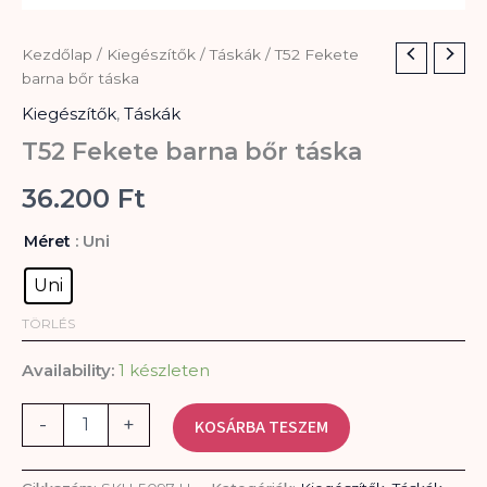
T52
Kezdőlap
/
Kiegészítők
/
Táskák
/ T52 Fekete
Fekete
barna bőr táska
barna
Kiegészítők
,
Táskák
bőr
táska
T52 Fekete barna bőr táska
mennyiség
36.200
Ft
: Uni
Méret
Uni
TÖRLÉS
Availability:
1 készleten
-
+
KOSÁRBA TESZEM