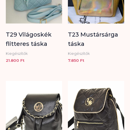
T29 Világoskék
T23 Mustársárga
flitteres táska
táska
Kiegészítők
Kiegészítők
21.800
Ft
7.850
Ft