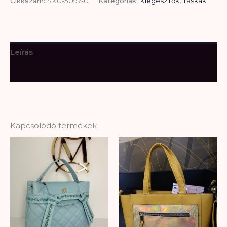
Cikkszám:
SKU-5097-U
Kategóriák:
Kiegészítők
,
Táskák
Leírás
További információk
Kapcsolódó termékek