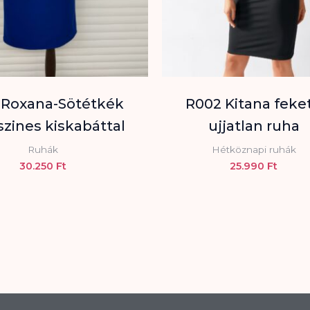
 Roxana-Sötétkék
R002 Kitana feke
szines kiskabáttal
ujjatlan ruha
Ruhák
Hétköznapi ruhák
30.250
Ft
25.990
Ft