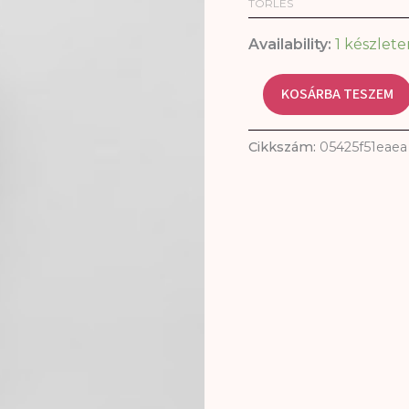
TÖRLÉS
Availability:
1 készlete
KOSÁRBA TESZEM
Cikkszám:
05425f51eaea