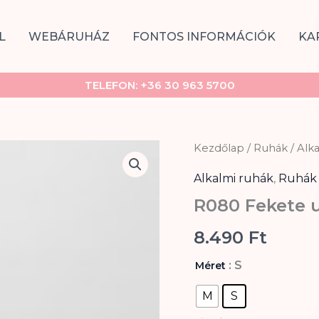
L
WEBÁRUHÁZ
FONTOS INFORMÁCIÓK
KA
TELEFON:
+36 30 963 5700
R080
Kezdőlap
/
Ruhák
/
Alk
Fekete
ujjatlan
Alkalmi ruhák
,
Ruhák
ruha
R080 Fekete u
mennyiség
8.490
Ft
: S
Méret
M
S