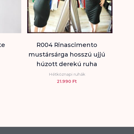
te
R004 Rinascimento
mustársárga hosszú ujjú
húzott derekú ruha
Hétköznapi ruhák
21.990
Ft