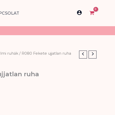
PCSOLAT
almi ruhák
/ R080 Fekete ujjatlan ruha
jjatlan ruha