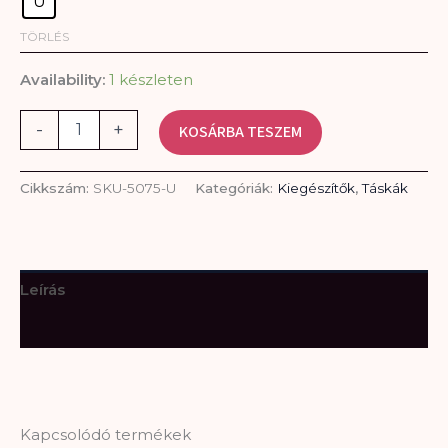
U
TÖRLÉS
Availability:
1 készleten
-
+
KOSÁRBA TESZEM
Cikkszám:
SKU-5075-U
Kategóriák:
Kiegészítők
,
Táskák
Leírás
További információk
Kapcsolódó termékek