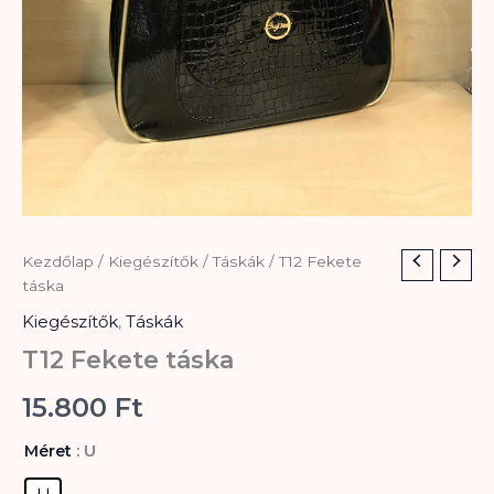
T12
Kezdőlap
/
Kiegészítők
/
Táskák
/ T12 Fekete
Fekete
táska
táska
Kiegészítők
,
Táskák
mennyiség
T12 Fekete táska
15.800
Ft
: U
Méret